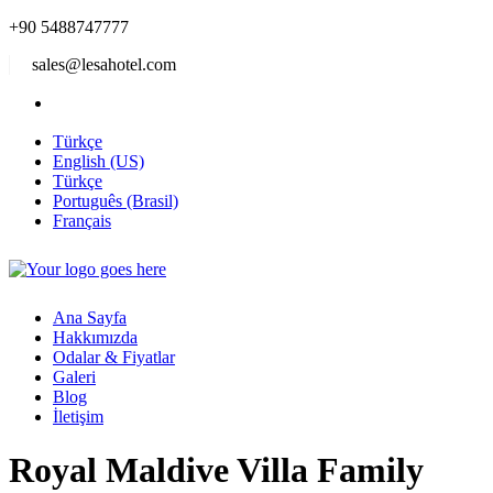
+90 5488747777
sales@lesahotel.com
Türkçe
English (US)
Türkçe
Português (Brasil)
Français
Ana Sayfa
Hakkımızda
Odalar & Fiyatlar
Galeri
Blog
İletişim
Royal Maldive Villa Family