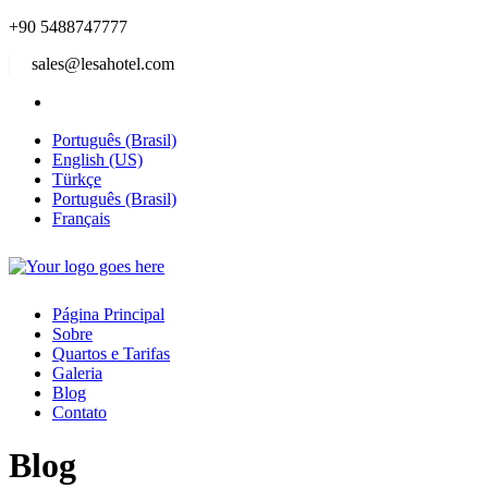
+90 5488747777
sales@lesahotel.com
Português (Brasil)
English (US)
Türkçe
Português (Brasil)
Français
Página Principal
Sobre
Quartos e Tarifas
Galeria
Blog
Contato
Blog